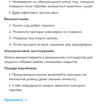
Незважаючи на образующуюся рясну піну, очищена
поверхня після обробки залишиться практично сухий;
Дуже ефективно чистить вініл.
Використання:
Балон слід добре струсити;
Розпилити препарат рівномірно по поверхні;
Утворену піну втерти щіткою;
Потім протерти м'якою тканиною або мікрофіброю.
Альтернативне застосування:
Можна використовувати в домашньому господарстві для
чищення оббивки меблів і килимових покриттів.
Поради виробника:
Перед використанням випробуйте препарат на
непомітній ділянці (деякі тканини линяють);
Стійкі забруднення можуть вимагати повторної
обробки.
Приховати