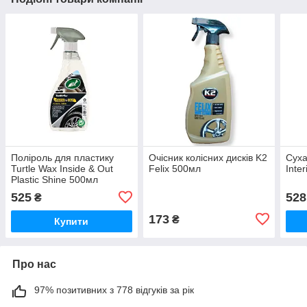
Поліроль для пластику
Очісник колісних дисків K2
Суха
Turtle Wax Inside & Out
Felix 500мл
Inte
Plastic Shine 500мл
525
528
₴
173
₴
Купити
Про нас
97% позитивних з 778 відгуків за рік