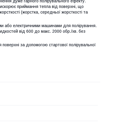
гнення дуже гарного полірувального ефекту.
рискорює приймання тепла від поверхні, що
 жорсткості (жорстка, середньої жорсткості та
ими або електричними машинами для полірування.
дкостей від 600 до макс. 2000 обр./хв. без
 поверхні за допомогою стартової полірувальної