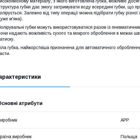
исокоякісному матеріалу, з якого виготовлена губка, можливе дося
труктура губки дає змогу затримувати воду всередині губки, що п
олірується. Залежно від типу операції можна підібрати губку різної
уже м'яка).
олірувальні губки можуть використовуватися разом із пневматичн
они надають можливість сухого та мокрого оброблення в межах шви
атиску.
іла губка, найжорсткіша призначена для автоматичного оброблення
асти.
арактеристики
Основні атрибути
иробник
APP
раїна виробник
Польща