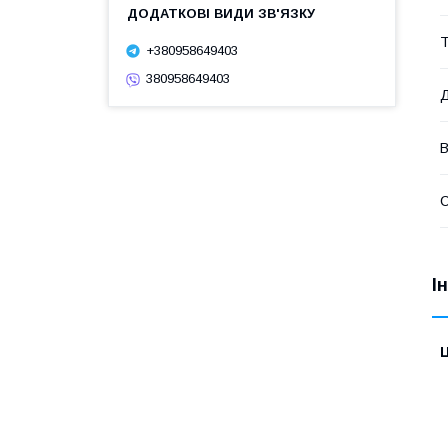
Т
+380958649403
380958649403
Д
В
І
Ц