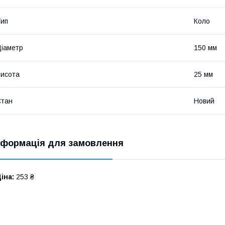
ип
Коло
іаметр
150 мм
исота
25 мм
Стан
Новий
нформація для замовлення
іна:
253 ₴