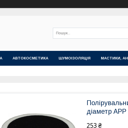
А
АВТОКОСМЕТИКА
ШУМОІЗОЛЯЦІЯ
МАСТИКИ, АН
Полірувальни
діаметр АРР
253 ₴