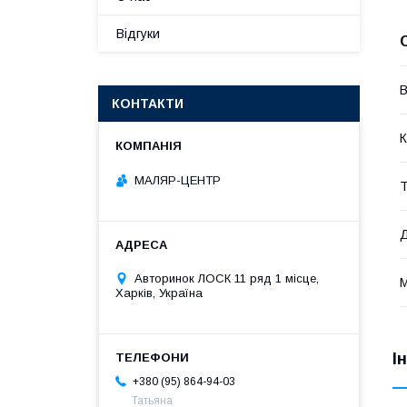
Відгуки
В
КОНТАКТИ
К
МАЛЯР-ЦЕНТР
Т
Д
Авторинок ЛОСК 11 ряд 1 місце,
М
Харків, Україна
І
+380 (95) 864-94-03
Татьяна