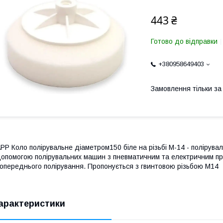
443 ₴
Готово до відправки
+380958649403
Замовлення тільки з
PP Коло полірувальне діаметром150 біле на різьбі М-14 - полірува
опомогою полірувальних машин з пневматичним та електричним при
опереднього полірування. Пропонується з гвинтовою різьбою М14
арактеристики