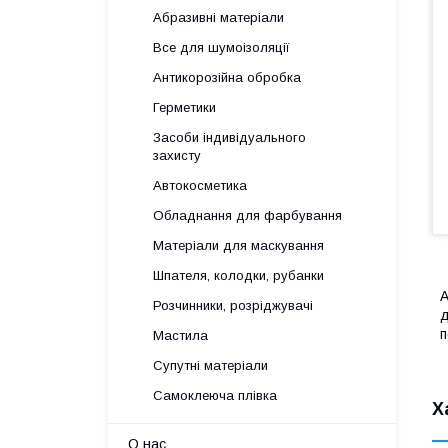
Абразивні матеріали
Все для шумоізоляції
Антикорозійна обробка
Герметики
Засоби індивідуального
захисту
Автокосметика
Обладнання для фарбування
Матеріали для маскування
Шпателя, колодки, рубанки
A
Розчинники, розріджувачі
д
п
Мастила
Супутні матеріали
Самоклеюча плівка
Х
О нас