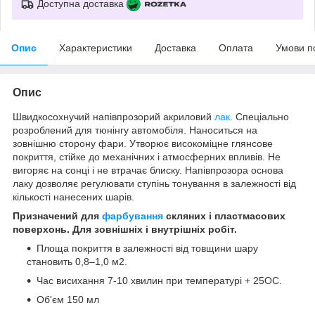
Доступна доставка
Опис
Характеристики
Доставка
Оплата
Умови п
Опис
Швидкосохнучий напівпрозорий акриловий
лак
. Спеціально
розроблений для тюнінгу автомобіля. Наноситься на
зовнішню сторону фари. Утворює високоміцне глянсове
покриття, стійке до механічних і атмосферних впливів. Не
вигоряє на сонці і не втрачає блиску. Напівпрозора основа
лаку дозволяє регулювати ступінь тонування в залежності від
кількості нанесених шарів.
Призначений для
фарбування
скляних і пластмасових
поверхонь. Для зовнішніх і внутрішніх робіт.
Площа покриття в залежності від товщини шару
становить 0,8–1,0 м
2
.
Час висихання 7-10 хвилин при температурі + 25ОС.
Об'єм 150 мл