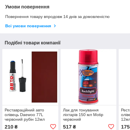
Умови повернення
Повернення товару впродовж 14 днів за домовленістю
Всі умови повернення
Подібні товари компанії
Реставраційний авто
Лак для тонування
Рест
олівець Daewoo 77L
ліхтарів 150 мл Motip
олів
червоний рубін 12мл
червоний
12м
Newton
210
517
175
₴
₴