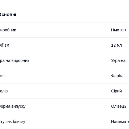
Основні
иробник
Ньютон
б`єм
12 мл
раїна виробник
Україна
ип
Фарба
олір
Сірий
орма випуску
Олівець
тупінь блиску
Напівмат