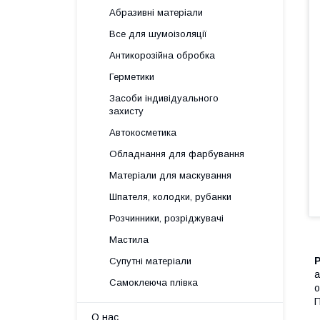
Абразивні матеріали
Все для шумоізоляції
Антикорозійна обробка
Герметики
Засоби індивідуального
захисту
Автокосметика
Обладнання для фарбування
Матеріали для маскування
Шпателя, колодки, рубанки
Розчинники, розріджувачі
Мастила
Супутні матеріали
а
Самоклеюча плівка
о
П
О нас