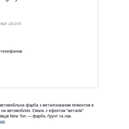
Код:
12LD7X
а телефоном
автомобільна фарба з металізованим пігментом в
 на автомобілях. Емаль з ефектом "металік"
олівців New Ton — фарба, ґрунт та лак.
ня
.