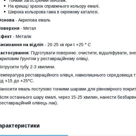
Тонкий загострений пензлик.
На кришці зразок справжнього кольору емалі.
Широка кольорова гама в окремому каталозі.
Основа
- Акрилова емаль
Поверхня
- Метал
Ефект
- Металік
Висихання на відліп
- 20-25 хв при t +25 ° С
Застосування
: Підготувати поверхню: очистити, відшліфувати, зн
криловим ґрунтом у реставраційному олівці.
отрусити тубу 2-3 хвилини.
емпература реставраційного олівця, навколишнього середовища т
ід +15 до +25°С.
аносити емаль поступово тонкими шарами для рівномірного покрит
ісля останнього шару емалі, через 15-25 хвилин, нанести безбарв
реставраційний олівець лак).
арактеристики