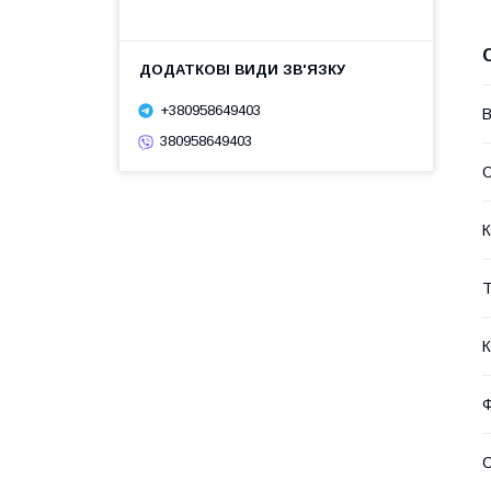
+380958649403
В
380958649403
О
К
Т
К
Ф
С