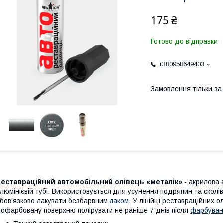
175 ₴
Готово до відправки
+380958649403
Замовлення тільки з
Реставраційний автомобільний олівець «металік»
- акрилова 
люмінієвій тубі. Використовується для усунення подряпин та сколів
бов'язково лакувати безбарвним
лаком
. У лінійці реставраційних 
офарбовану поверхню полірувати не раніше 7 днів після
фарбуван