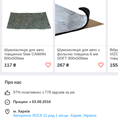
Шумоізоляція для авто
Шумоізоляція для авто з
Вібр
товщиною 5мм CAIMAN
фольгою товщина 6 мм
VIZO
800х500мм
SOFT 800х500мм
тов
117
267
155
₴
₴
Про нас
97% позитивних з 778 відгуків за рік
Працює з 03.08.2016
м. Харків
Авторинок ЛОСК 11 ряд 1 місце, Харків, Україна