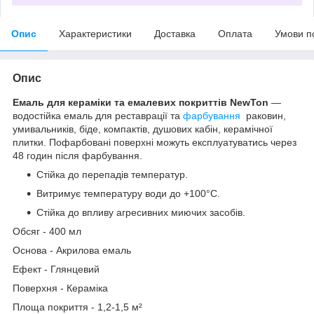
Опис
Характеристики
Доставка
Оплата
Умови п
Опис
Емаль для кераміки та емалевих покриттів NewTon
—
водостійка емаль для реставрації та
фарбування
раковин,
умивальників, біде, компактів, душових кабін, керамічної
плитки. Пофарбовані поверхні можуть експлуатуватись через
48 годин після фарбування.
Стійка до перепадів температур.
Витримує температуру води до +100°С.
Стійка до впливу агресивних миючих засобів.
Обсяг - 400 мл
Основа - Акрилова емаль
Ефект - Глянцевий
Поверхня - Кераміка
Площа покриття - 1,2-1,5 м²