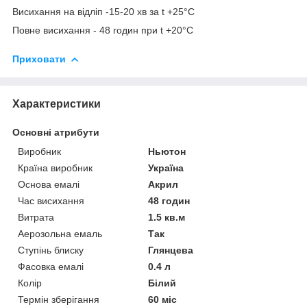
Висихання на відліп -15-20 хв за t +25°С
Повне висихання - 48 годин при t +20°С
Приховати
Характеристики
Основні атрибути
Виробник
Ньютон
Країна виробник
Україна
Основа емалі
Акрил
Час висихання
48 годин
Витрата
1.5 кв.м
Аерозольна емаль
Так
Ступінь блиску
Глянцева
Фасовка емалі
0.4 л
Колір
Білий
Термін зберігання
60 міс