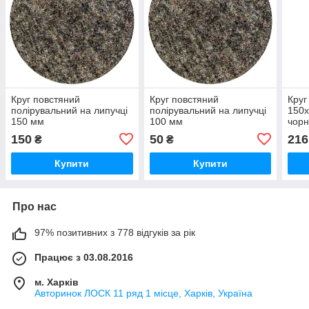
Круг повстяний
Круг повстяний
Круг
полірувальний на липучці
полірувальний на липучці
150x
150 мм
100 мм
чорн
150
50
216
₴
₴
Купити
Купити
Про нас
97% позитивних з 778 відгуків за рік
Працює з 03.08.2016
м. Харків
Авторинок ЛОСК 11 ряд 1 місце, Харків, Україна