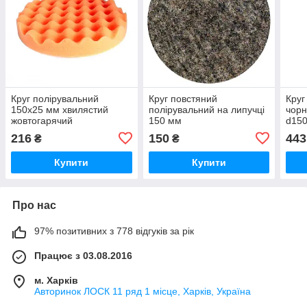
Круг полірувальний
Круг повстяний
Круг
150x25 мм хвилястий
полірувальний на липучці
чорн
жовтогарячий
150 мм
d15
напівжорсткий на липучці
216
150
443
₴
₴
Купити
Купити
Про нас
97% позитивних з 778 відгуків за рік
Працює з 03.08.2016
м. Харків
Авторинок ЛОСК 11 ряд 1 місце, Харків, Україна