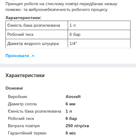
Принцип роботи на стислому повітрі передбачає низьку
пожежо- та вибухонебезпечність робочого процесу.
Характеристики:
Ємкість бака розпилювача
1 л
Робочий тиск
6 бар
Діаметр вхідного штуцера
1/4"
Приховати
Характеристики
Основні
Виробник
Aircraft
Діаметр сопла
6 мм
Ємність бака розпилювача
1 л
Робочий тиск
6 бар
Витрата повітря
250 літр/хв
Гарантійний термін
6 міс