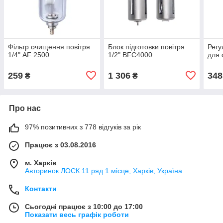
Фільтр очищення повітря
Блок підготовки повітря
Регу
1/4" AF 2500
1/2" BFC4000
для 
259
1 306
348
₴
₴
Про нас
97% позитивних з 778 відгуків за рік
Працює з 03.08.2016
м. Харків
Авторинок ЛОСК 11 ряд 1 місце, Харків, Україна
Контакти
Сьогодні працює з 10:00 до 17:00
Показати весь графік роботи