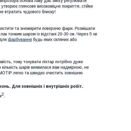
івпрозора основа лаку дає змогу регулювати
P утворює глянсове високоміцне покриття, стійке
 не втратить чудового блиску!
чистити та знежирити поверхню фари. Розмішати
лак тонким шаром із відстані 20-30 см. Через 5 хв
 для
фарбування
будь-яких скляних або
вість, тому тонувати ліхтар потрібно дуже
кількість шарів виявилася вам надмірною, не
 MOTIP легко та швидко очистить зовнішню
нь. Для зовнішніх і внутрішніх робіт.
2
м
.