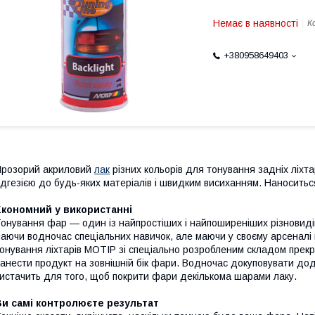
Немає в наявності
К
+380958649403
розорий акриловий
лак
різних кольорів для тонування задніх ліхт
дгезією до будь-яких матеріалів і швидким висиханням. Наносить
Економний у використанні
онування фар — один із найпростіших і найпоширеніших різновидів
аючи водночас спеціальних навичок, але маючи у своєму арсеналі 
онування ліхтарів MOTIP зі спеціально розробленим складом прекр
анести продукт на зовнішній бік фари. Водночас докуповувати дод
истачить для того, щоб покрити фари декількома шарами лаку.
Ви самі контролюєте результат