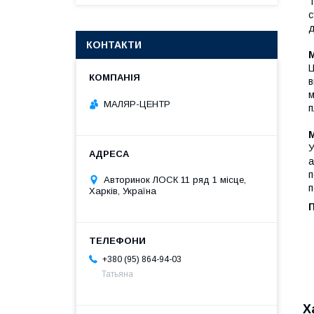
Т
с
д
КОНТАКТИ
М
Ц
в
м
МАЛЯР-ЦЕНТР
п
У
а
п
Авторинок ЛОСК 11 ряд 1 місце,
п
Харків, Україна
П
+380 (95) 864-94-03
Татьяна
Х