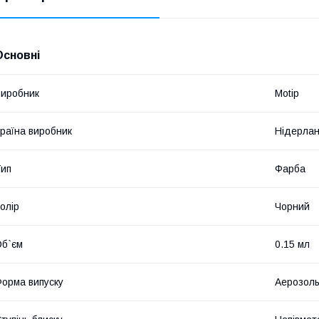
Основні
иробник
Motip
раїна виробник
Нідерла
ип
Фарба
олір
Чорний
б`єм
0.15 мл
орма випуску
Аерозол