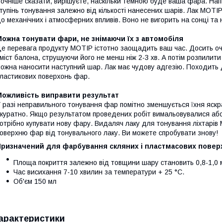
очніше сказати, вирішуєте, наскільки темною буде ваша фара. Нап
тупінь тонування залежно від кількості нанесених шарів. Лак MOTI
о механічних і атмосферних впливів. Воно не вигорить на сонці та
ожна тонувати фари, не знімаючи їх з автомобіля
е перевага продукту MOTIP істотно заощадить ваш час. Досить о
міст балона, струшуючи його не менш ніж 2-3 хв. А потім розпилити 
ожна наносити наступний шар. Лак має чудову адгезію. Походить
ластикових поверхонь фар.
Можливість виправити результат
 разі неправильного тонування фар помітно зменшується їхня яскра
куратно. Якщо результатом проведених робіт вимальовувалися або 
отрібно купувати нову фару. Видаляч лаку для тонування ліхтарів
оверхню фар від тонувального лаку. Ви можете спробувати знову!
ризначений для фарбування скляних і пластмасових поверхо
Площа покриття залежно від товщини шару становить 0,8-1,0 
Час висихання 7-10 хвилин за температури + 25 °C.
Об'єм 150 мл
арактеристики