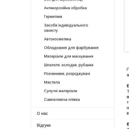
Антикорозійна обробка
Герметики
Засоби індивідуального
захисту
Автокосметика
Обладнання для фарбування
Матеріали для маскування
Шпателя, колодки, рубанки
П
Розчинники, розріджувачі
а
Мастила
Супутні матеріали
Т
м
Самоклеюча плівка
т
н
в
О нас
Відгуки