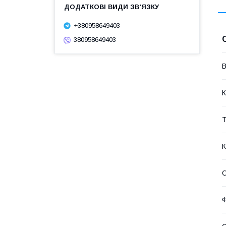
+380958649403
380958649403
В
К
Т
К
О
Ф