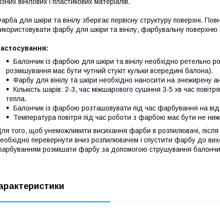
ізних вінілових і пластикових матеріалів.
арба для шкіри та вінілу зберігає первісну структуру поверхні. По
икористовувати фарбу для шкіри та вінілу, фарбувальну поверхню 
Застосування:
Балончик із фарбою для шкіри та вінілу необхідно ретельно р
розмішування має бути чутний стукіт кульки всередині балона).
Фарбу для вінілу та шкіри необхідно наносити на знежирену а
Кількість шарів: 2-3, час міжшарового сушіння 3-5 хв час повітр
тепла.
Балончик із фарбою розташовувати під час фарбування на відст
Температура повітря під час роботи з фарбою має бути не ниж
ля того, щоб унеможливити висихання фарби в розпилювачі, післ
еобхідно перевернути вниз розпилювачем і спустити фарбу до вих
арбуванням розмішати фарбу за допомогою струшування балончи
арактеристики