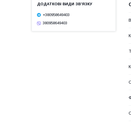
+380958649403
В
380958649403
К
Т
К
О
Ф
С