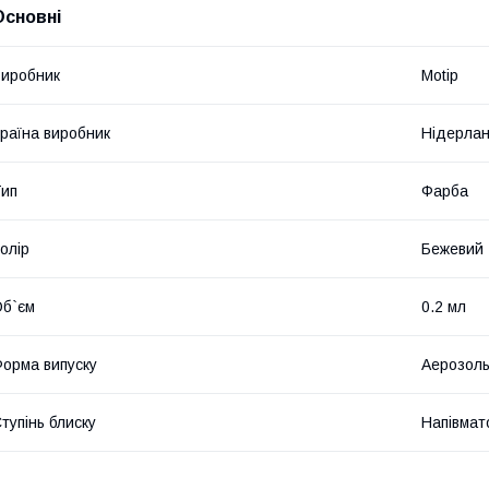
Основні
иробник
Motip
раїна виробник
Нідерла
ип
Фарба
олір
Бежевий
б`єм
0.2 мл
орма випуску
Аерозол
тупінь блиску
Напівмат