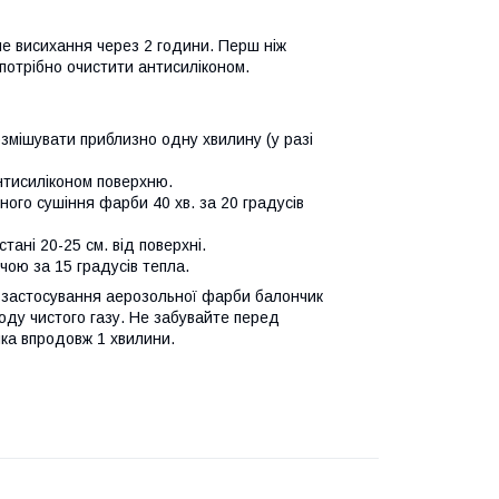
вне висихання через 2 години. Перш ніж
потрібно очистити антисиліконом.
озмішувати приблизно одну хвилину (у разі
нтисиліконом поверхню.
яного сушіння фарби 40 хв. за 20 градусів
ані 20-25 см. від поверхні.
чою за 15 градусів тепла.
я застосування аерозольної фарби балончик
оду чистого газу. Не забувайте перед
ка впродовж 1 хвилини.