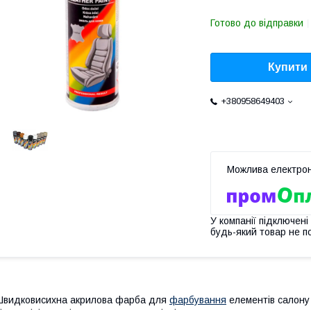
Готово до відправки
Купити
+380958649403
У компанії підключені
будь-який товар не п
видковисихна акрилова фарба для
фарбування
елементів салону 