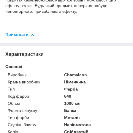
ефекту великі. Будь-який предмет, поверхня набуде
неповторного, привабливого ефекту.
Приховати
Характеристики
Основні
Виробник
Chamaleon
Країна виробник
Німеччина
Тип
Фарба
Код фарби
640
Об`єм
1000 мл
Форма випуску
Банка
Тип фарби
Металік
Ступінь блиску
Напівматова
Колір
Сріблястий