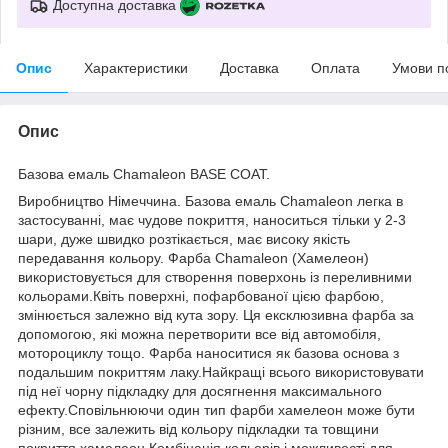
Доступна доставка
Опис
Характеристики
Доставка
Оплата
Умови п
Опис
Базова емаль Chamaleon BASE COAT.
Виробництво Німеччина. Базова емаль Chamaleon легка в
застосуванні, має чудове покриття, наноситься тільки у 2-3
шари, дуже швидко розтікається, має високу якість
передавання кольору. Фарба Chamaleon (Хамелеон)
використовується для створення поверхонь із переливними
кольорами.Квіть поверхні, пофарбованої цією фарбою,
змінюється залежно від кута зору. Ця ексклюзивна фарба за
допомогою, які можна перетворити все від автомобіля,
мотороциклу тощо. Фарба наноситися як базова основа з
подальшим покриттям лаку.Найкращі всього використовувати
під неї чорну підкладку для досягнення максимального
ефекту.Сповільнюючи один тип фарби хамелеон може бути
різним, все залежить від кольору підкладки та товщини
покриття хамелеон.Комбінація кольорів і можливості для