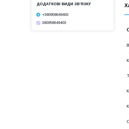
Х
+380958649403
380958649403
В
К
Т
К
О