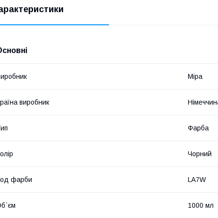
арактеристики
Основні
иробник
Mipa
раїна виробник
Німеччин
ип
Фарба
олір
Чорний
Код фарби
LA7W
б`єм
1000 мл