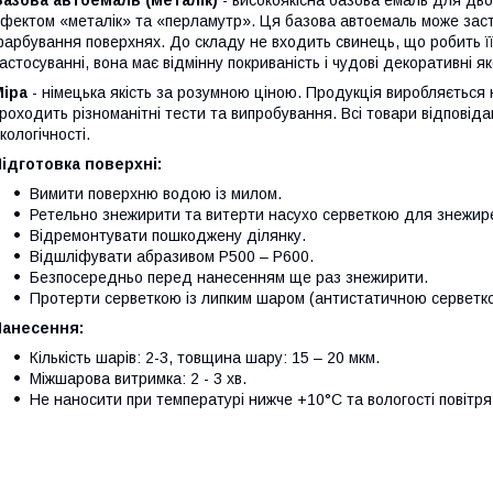
Базова автоемаль (металік)
- високоякісна базова емаль для дв
фектом «металік» та «перламутр». Ця базова автоемаль може заст
арбування поверхнях. До складу не входить свинець, що робить ї
астосуванні, вона має відмінну покриваність і чудові декоративні як
Mipa
- німецька якість за розумною ціною. Продукція виробляється 
роходить різноманітні тести та випробування. Всі товари відповід
кологічності.
ідготовка поверхні:
Вимити поверхню водою із милом.
Ретельно знежирити та витерти насухо серветкою для знежир
Відремонтувати пошкоджену ділянку.
Відшліфувати абразивом Р500 – Р600.
Безпосередньо перед нанесенням ще раз знежирити.
Протерти серветкою із липким шаром (антистатичною серветк
Нанесення:
Кількість шарів: 2-3, товщина шару: 15 – 20 мкм.
Міжшарова витримка: 2 - 3 хв.
Не наносити при температурі нижче +10°C та вологості повітр