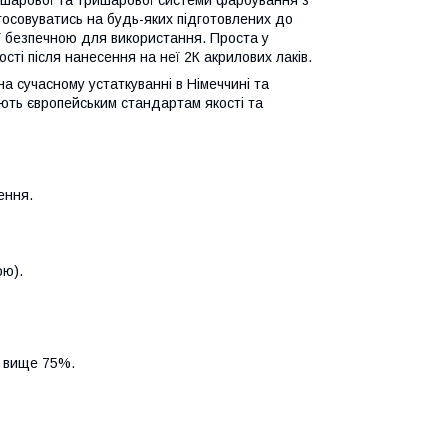
ошарової та тришарової системи фарбування з
осовуватись на будь-яких підготовлених до
ї безпечною для використання. Проста у
ості після нанесення на неї 2К акрилових лаків.
на сучасному устаткуванні в Німеччині та
ають європейським стандартам якості та
ення.
ою).
я вище 75%.