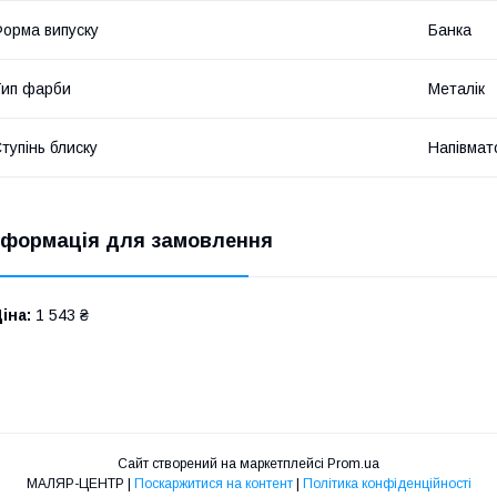
орма випуску
Банка
ип фарби
Металік
тупінь блиску
Напівмат
нформація для замовлення
іна:
1 543 ₴
Сайт створений на маркетплейсі
Prom.ua
МАЛЯР-ЦЕНТР |
Поскаржитися на контент
|
Політика конфіденційності