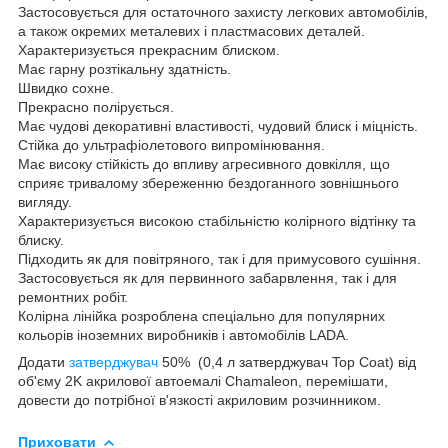
Застосовується для остаточного захисту легкових автомобілів,
а також окремих металевих і пластмасових деталей.
Характеризується прекрасним блиском.
Має гарну розтікальну здатність.
Швидко сохне.
Прекрасно полірується.
Має чудові декоративні властивості, чудовий блиск і міцність.
Стійка до ультрафіолетового випромінювання.
Має високу стійкість до впливу агресивного довкілля, що
сприяє тривалому збереженню бездоганного зовнішнього
вигляду.
Характеризується високою стабільністю колірного відтінку та
блиску.
Підходить як для повітряного, так і для примусового сушіння.
Застосовується як для первинного забарвлення, так і для
ремонтних робіт.
Колірна лінійка розроблена спеціально для популярних
кольорів іноземних виробників і автомобілів LADA.
Додати
затверджувач
50% (0,4 л затверджувач Top Coat) від
об'єму 2K акрилової автоемалі Chamaleon, перемішати,
довести до потрібної в'язкості акриловим розчинником.
Приховати