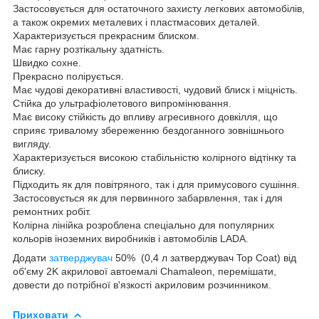
Застосовується для остаточного захисту легкових автомобілів,
а також окремих металевих і пластмасових деталей.
Характеризується прекрасним блиском.
Має гарну розтікальну здатність.
Швидко сохне.
Прекрасно полірується.
Має чудові декоративні властивості, чудовий блиск і міцність.
Стійка до ультрафіолетового випромінювання.
Має високу стійкість до впливу агресивного довкілля, що
сприяє тривалому збереженню бездоганного зовнішнього
вигляду.
Характеризується високою стабільністю колірного відтінку та
блиску.
Підходить як для повітряного, так і для примусового сушіння.
Застосовується як для первинного забарвлення, так і для
ремонтних робіт.
Колірна лінійка розроблена спеціально для популярних
кольорів іноземних виробників і автомобілів LADA.
Додати
затверджувач
50% (0,4 л затверджувач Top Coat) від
об'єму 2K акрилової автоемалі Chamaleon, перемішати,
довести до потрібної в'язкості акриловим розчинником.
Приховати