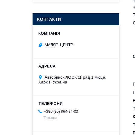
п
с
Т
КОНТАКТИ
МАЛЯР-ЦЕНТР
С
Авторинок ЛОСК 11 ряд 1 місце,
Харків, Україна
Т
+380 (95) 864-94-03
К
Татьяна
Т