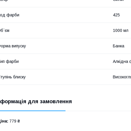
Код фарби
425
б`єм
1000 мл
орма випуску
Банка
ип фарби
Алкідна 
тупінь блиску
Високогл
нформація для замовлення
іна:
779 ₴