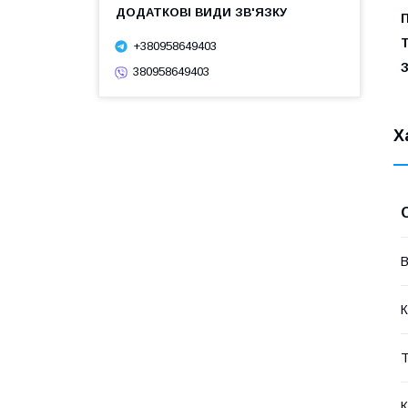
Т
+380958649403
З
380958649403
Х
В
К
Т
К