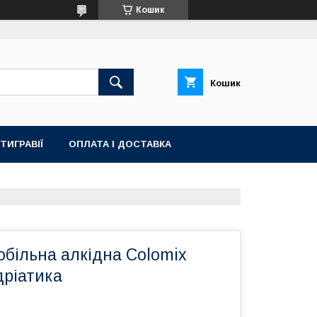
Кошик
Кошик
ТИГРАВІЇ
ОПЛАТА І ДОСТАВКА
більна алкідна Colomix
дріатика