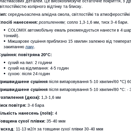
ластмасових деталей. Це високоблискуче остаточне покриття, з д
вітлостійкістю колірного відтінку та блиску.
ип:
середньоаслена алкідна смола, світлостійкі та атмоферостійкі 
Спосіб нанесення:
розпиленням;
сопло 1,3-1,6 мм, тиск 3-4 бари.
COLOMIX автомобільну емаль рекомендується нанести в 4 шари 
тонкий).
Міжшарове сушіння приблизно 15 хвилин залежно від температур
закипанню
лаку
.
ушіння: повітряна 20°С:
сухий на пил: 2 години
сухий на відлипання: 4-5 годин
сухою: після 24 годин
Пришвидшене сушіння
після випаровування 5-10 хвилин/60 °C) 6
Пришвидшене сушіння
після випаровування 5-10 хвилин/80 °C: - 
Розпилення (дюза):
1,3-1,6 мм
иск повітря:
3-4 бара
ількість нанесень (лоїв):
4
овщина сухої плівки:
35-40 мкм
Расход
: 11-13 м2/л за товщини сухої плівки 30-40 мкм