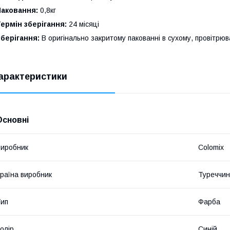
Паковання:
0,8кг
ермін зберігання:
24 місяці
берігання:
В оригінально закритому пакованні в сухому, провітрюв
арактеристики
Основні
иробник
Colomix
раїна виробник
Туреччи
ип
Фарба
олір
Синій