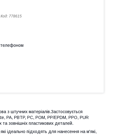
Код:
778615
а телефоном
ова з штучних матеріалів.Застосовується
ate, PA, PBTP, PC, POM, PP/EPDM, PPO, PUR
іх та зовнішніх пластикових деталей.
які ідеально підходять для нанесення на м'які,