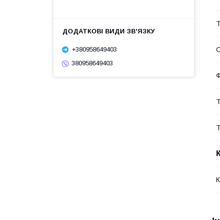
Т
+380958649403
О
380958649403
Ф
Т
Т
К