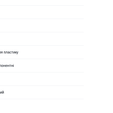
я пластику
понентні
ний