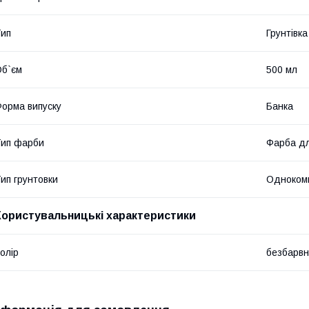
ип
Грунтівка
б`єм
500 мл
орма випуску
Банка
ип фарби
Фарба дл
ип грунтовки
Одноком
Користувальницькі характеристики
олір
безбарв