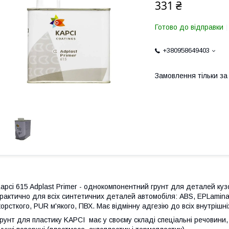
331 ₴
Готово до відправки
+380958649403
Замовлення тільки з
apci 615 Adplast Primer - однокомпонентний грунт для деталей куз
рактично для всіх синтетичних деталей автомобіля: ABS, EPLamin
орсткого, PUR м'якого, ПВХ. Має відмінну адгезію до всіх внутрішн
рунт для пластику KAPCI має у своєму складі спеціальні речовини, 