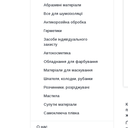
Абразивні матеріали
Все для шумоізоляції
Антикорозійна обробка
Герметики
Засоби індивідуального
захисту
Автокосметика
Обладнання для фарбування
Матеріали для маскування
Шпателя, колодки, рубанки
Розчинники, розріджувачі
Мастила
K
Супутні матеріали
п
Самоклеюча плівка
ж
Ґ
О нас