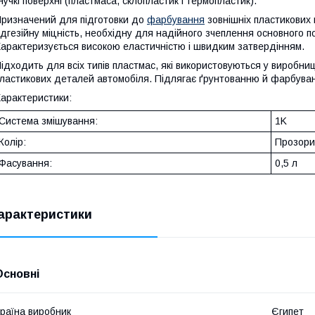
нучкі поверхні (пластмаса, склопластик і термопластик).
ризначений для підготовки до
фарбування
зовнішніх пластикових 
дгезійну міцність, необхідну для надійного зчеплення основного 
арактеризується високою еластичністю і швидким затвердінням.
ідходить для всіх типів пластмас, які використовуються у виробниц
ластикових деталей автомобіля. Підлягає ґрунтованню й фарбува
арактеристики:
Система змішування:
1K
Колір:
Прозори
Фасування:
0,5 л
арактеристики
Основні
раїна виробник
Єгипет