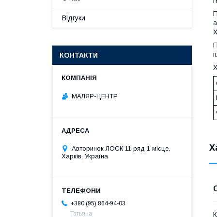
г
П
Відгуки
а
Х
П
п
КОНТАКТИ
Х
МАЛЯР-ЦЕНТР
Х
Авторинок ЛОСК 11 ряд 1 місце,
Харків, Україна
+380 (95) 864-94-03
Татьяна
К