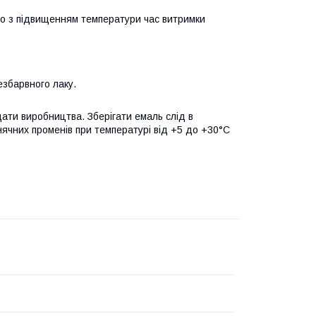
 що з підвищенням температури час витримки
езбарвного лаку.
дати виробництва. Зберігати емаль слід в
онячних променів при температурі від +5 до +30°С