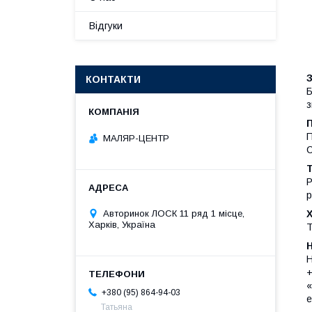
Відгуки
КОНТАКТИ
Б
з
П
П
МАЛЯР-ЦЕНТР
C
Т
Р
р
Авторинок ЛОСК 11 ряд 1 місце,
Харків, Україна
Т
Н
+
«
+380 (95) 864-94-03
е
Татьяна