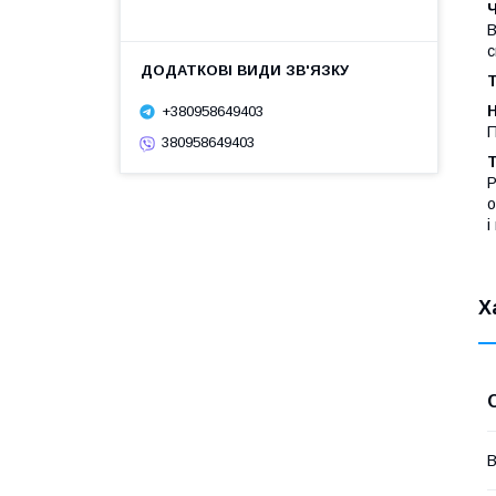
В
с
Т
Н
+380958649403
П
380958649403
Т
Р
о
і
Х
В