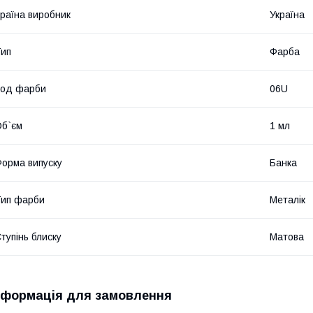
раїна виробник
Україна
ип
Фарба
Код фарби
06U
б`єм
1 мл
орма випуску
Банка
ип фарби
Металік
тупінь блиску
Матова
нформація для замовлення