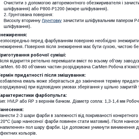
Очистити з допомогою авторемонтного обезжиривателя і зачист
шліфування) або Р800-Р1200 (мокре шліфування).
Грунтована поверхня:
Висохлу вторинну
ґрунтовку
зачистити шліфувальним папером Р4
шліфування).
Знежирення:
езпосередньо перед фарбуванням поверхню необхідно знежирити 
нежирення. Поверхня після знежирення має бути сухою, чистою бе
риготування робочої суміші:
ісля відкриття ретельно перемішати вміст по всьому об'єму заводсь
arMen. 60-80 об'ємних частин розріджувача CarMen Робоча в'язкіст
ермін придатності після змішування:
озбавлена емаль може зберігається до закінчення терміну придатно
озріджувача) при відповідних умовах зберігання у щільно закритій т
Характеристики фарбопульта:
ип: HVLP або RP з верхнім бачком. Діаметр сопла: 1,3-1,4 мм Робочи
Нанесення:
анести 2-3 шари фарби в залежності від покриваності конкретного 
20°С (шар нанесеної фарби повинен стати матовим). Після нанесе
напилення» пол шару фарби. Це допоможе уникнути виникнення де
фектних кольорів.