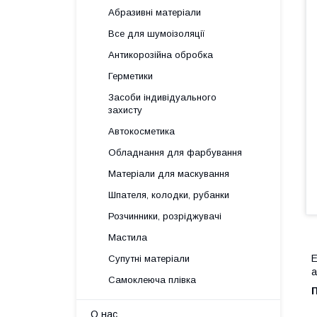
Абразивні матеріали
Все для шумоізоляції
Антикорозійна обробка
Герметики
Засоби індивідуального
захисту
Автокосметика
Обладнання для фарбування
Матеріали для маскування
Шпателя, колодки, рубанки
Розчинники, розріджувачі
Мастила
Е
Супутні матеріали
а
Самоклеюча плівка
П
О нас