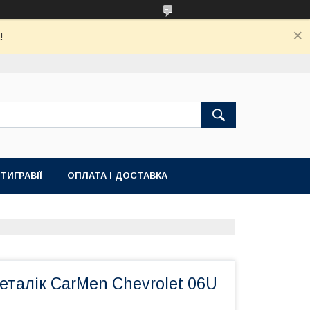
!
ТИГРАВІЇ
ОПЛАТА І ДОСТАВКА
талік CarMen Chevrolet 06U