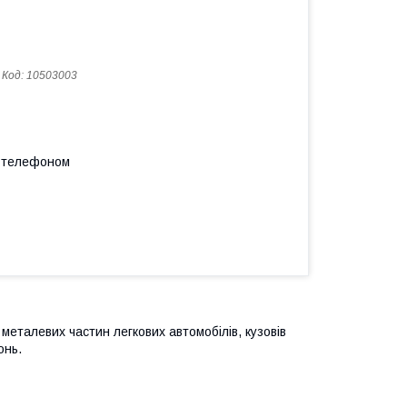
Код:
10503003
а телефоном
 металевих частин легкових автомобілів, кузовів
онь.