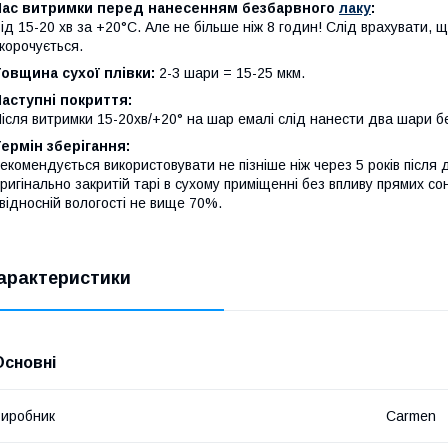
Час витримки перед нанесенням безбарвного
лаку
:
ід 15-20 хв за +20°С. Але не більше ніж 8 годин! Слід врахувати,
корочується.
овщина сухої плівки:
2-3 шари = 15-25 мкм.
аступні покриття:
ісля витримки 15-20хв/+20° на шар емалі слід нанести два шари б
ермін зберігання:
екомендується використовувати не пізніше ніж через 5 років після 
ригінально закритій тарі в сухому приміщенні без впливу прямих с
 відносній вологості не вище 70%.
арактеристики
Основні
иробник
Carmen