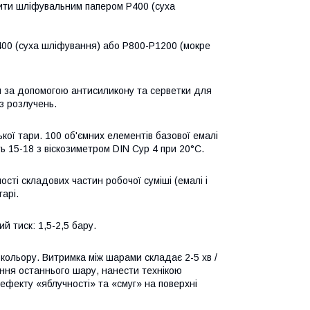
ити шліфувальним папером Р400 (суха
00 (суха шліфування) або Р800-Р1200 (мокре
за допомогою антисиликону та серветки для
з розлучень.
кої тари. 100 об'ємних елементів базової емалі
ь 15-18 з віскозиметром DIN Сур 4 при 20°С.
сті складових частин робочої суміші (емалі і
арі.
й тиск: 1,5-2,5 бару.
кольору. Витримка між шарами складає 2-5 хв /
ння останнього шару, нанести технікою
фекту «яблучності» та «смуг» на поверхні