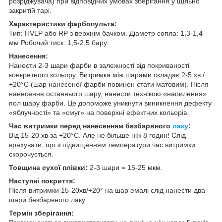
розріджувача) при відповідних умовах зберігання у щільно
закритій тарі.
Характеристики фарбопульта:
Тип: HVLP або RP з верхнім бачком. Діаметр сопла: 1,3-1,4
мм Робочий тиск: 1,5-2,5 бару.
Нанесення:
Нанести 2-3 шари фарби в залежності від покриваності
конкретного кольору. Витримка між шарами складає 2-5 хв /
+20°С (шар нанесеної фарби повинен стати матовим). Після
нанесення останнього шару, нанести технікою «напилення»
пол шару фарби. Це допоможе уникнути виникнення дефекту
«яблучності» та «смуг» на поверхні ефектних кольорів.
Час витримки перед нанесенням безбарвного
лаку
:
Від 15-20 хв за +20°С. Але не більше ніж 8 годин! Слід
врахувати, що з підвищенням температури час витримки
скорочується.
Товщина сухої плівки:
2-3 шари = 15-25 мкм.
Наступні покриття:
Після витримки 15-20хв/+20° на шар емалі слід нанести два
шари безбарвного лаку.
Термін зберігання: