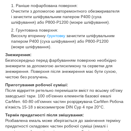
Раніше пофарбована поверхня:
Очистити з допомогою авторемонтного обезжиривателя
і зачистити шліфувальним папером Р400 (суха
шліфування) або Р800-Р1200 (мокре шліфування).
Грунтована поверхня:
Висохлу вторинну
ґрунтовку
зачистити шліфувальним
папером Р400 (суха шліфування) або Р800-Р1200
(мокре шліфування).
Знежирення:
Безпосередньо перед фарбуванням поверхню необхідно
знежирити за допомогою антисиликону та серветки для
знежирення. Поверхня після знежирення має бути сухою,
чистою без розлучень.
Приготування робочої суміші:
Після відкриття ретельно перемішати вміст по всьому об'єму
заводської тари. 100 об'ємних елементів базової емалі
CarMen. 60-80 об'ємних частин розріджувача CarMen Робоча
в'язкість 15-18 з віскозиметром DIN Сур 4 при 20°С.
Термін придатності після змішування:
Розбавлена емаль може зберігається до закінчення терміну
придатності складових частин робочої суміші (емалі і