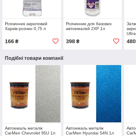
Розчинник акриловий
Розчинник для базових
Затв
Харків-розчин 0,75 л
автоемалей 2XP 1л
акри
Ultra
166
398
480
₴
₴
Подібні товари компанії
Автоемаль металік
Автоемаль металік
Авто
CarMen Chevrolet 95U 1л
CarMen Hyundai S4N 1л
CarM