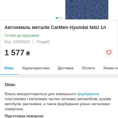
Автоемаль металік CarMen Hyundai N4U 1л
Готово до відправки
Код: 10508010
Роздріб
1 577
₴
Опис
Характеристики
Доставка
Оплата
Умови п
Опис
Емаль використовується для зовнішнього
фарбування
пластикових і металевих частин легкових автомобілів, кузовів
автобусів, вантажівок, а також фарбування різних металевих
поверхонь.
Підготовка поверхні: