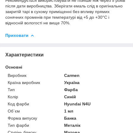
Рекомендується використовувати не пізніше ніж через 5 років
після дати виробництва. Зберігати емаль слід в оригінально
закритій тарі в сухому приміщенні без впливу прямих
сонячних променів при температурі від +5 до +30°С і
відносній вологості не вище 70%.
Приховати
Характеристики
Основні
Виробник
Carmen
Країна виробник
Україна
Тип
Фарба
Колір
Синій
Код фарби
Hyundai N4U
Об`єм
1 мл
Форма випуску
Банка
Тип фарби
Металік
Ступінь блиску
Матова