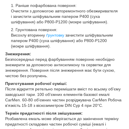
Раніше пофарбована поверхня:
Очистити з допомогою авторемонтного обезжиривателя
і зачистити шліфувальним папером Р400 (суха
шліфування) або Р800-Р1200 (мокре шліфування).
Грунтована поверхня:
Висохлу вторинну
ґрунтовку
зачистити шліфувальним
папером Р400 (суха шліфування) або Р800-Р1200
(мокре шліфування).
Знежирення:
Безпосередньо перед фарбуванням поверхню необхідно
знежирити за допомогою антисиликону та серветки для
знежирення. Поверхня після знежирення має бути сухою,
чистою без розлучень.
Приготування робочої суміші:
Після відкриття ретельно перемішати вміст по всьому об'єму
заводської тари. 100 об'ємних елементів базової емалі
CarMen. 60-80 об'ємних частин розріджувача CarMen Робоча
в'язкість 15-18 з віскозиметром DIN Сур 4 при 20°С.
Термін придатності після змішування:
Розбавлена емаль може зберігається до закінчення терміну
придатності складових частин робочої суміші (емалі і