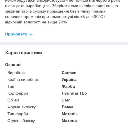
Рекомендується використовувати не пізніше ніж через 5 років
після дати виробництва. Зберігати емаль слід в оригінально
закритій тарі в сухому приміщенні без впливу прямих
сонячних променів при температурі від +5 до +30°С і
відносній вологості не вище 70%.
Приховати
Характеристики
Основні
Виробник
Carmen
Країна виробник
Україна
Тип
Фарба
Код фарби
Hyundai TB5
Об`єм
1 мл
Форма випуску
Банка
Тип фарби
Металік
Ступінь блиску
Матова