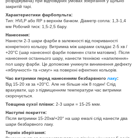
розріджувача) при відповідних умовах зберігання у щільно
закритій тарі.
Характеристики фарбопульта:
Тип: HVLP або RP з верхнім бачком. Діаметр сопла: 1,3-1,4
мм Робочий тиск: 1,5-2,5 бару.
Нанесення:
Нанести 2-3 шари фарби в залежності від покриваності
конкретного кольору. Витримка між шарами складає 2-5 хв /
+20°С (шар нанесеної фарби повинен стати матовим). Після
нанесення останнього шару, нанести технікою «напилення»
пол шару фарби. Це допоможе уникнути виникнення дефекту
«яблучності» та «смуг» на поверхні ефектних кольорів.
Час витримки перед нанесенням безбарвного
лаку
:
Від 15-20 хв за +20°С. Але не більше ніж 8 годин! Слід
врахувати, що з підвищенням температури час витримки
скорочується.
Товщина сухої плівки:
2-3 шари = 15-25 мкм.
Наступні покриття:
Після витримки 15-20хв/+20° на шар емалі слід нанести два
шари безбарвного лаку.
Термін зберігання: