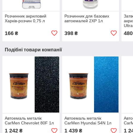
Розчинник акриловий
Розчинник для базових
Затв
Харків-розчин 0,75 л
автоемалей 2XP 1л
акри
Ultra
166
398
480
₴
₴
Подібні товари компанії
Автоемаль металік
Автоемаль металік
Авто
CarMen Chevrolet 80F 1л
CarMen Hyundai S4N 1л
CarM
1 242
1 439
1 2
₴
₴