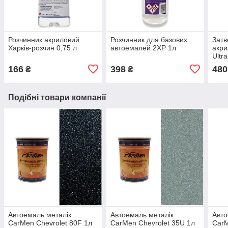
Розчинник акриловий
Розчинник для базових
Затв
Харків-розчин 0,75 л
автоемалей 2XP 1л
акри
Ultra
166
398
480
₴
₴
Подібні товари компанії
Автоемаль металік
Автоемаль металік
Авто
CarMen Chevrolet 80F 1л
CarMen Chevrolet 35U 1л
Car