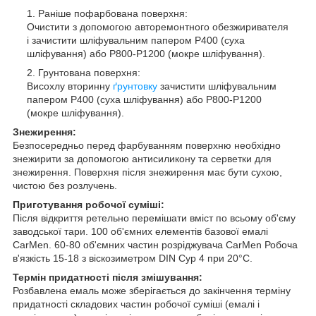
Раніше пофарбована поверхня:
Очистити з допомогою авторемонтного обезжиривателя
і зачистити шліфувальним папером Р400 (суха
шліфування) або Р800-Р1200 (мокре шліфування).
Грунтована поверхня:
Висохлу вторинну
ґрунтовку
зачистити шліфувальним
папером Р400 (суха шліфування) або Р800-Р1200
(мокре шліфування).
Знежирення:
Безпосередньо перед фарбуванням поверхню необхідно
знежирити за допомогою антисиликону та серветки для
знежирення. Поверхня після знежирення має бути сухою,
чистою без розлучень.
Приготування робочої суміші:
Після відкриття ретельно перемішати вміст по всьому об'єму
заводської тари. 100 об'ємних елементів базової емалі
CarMen. 60-80 об'ємних частин розріджувача CarMen Робоча
в'язкість 15-18 з віскозиметром DIN Сур 4 при 20°С.
Термін придатності після змішування:
Розбавлена емаль може зберігається до закінчення терміну
придатності складових частин робочої суміші (емалі і