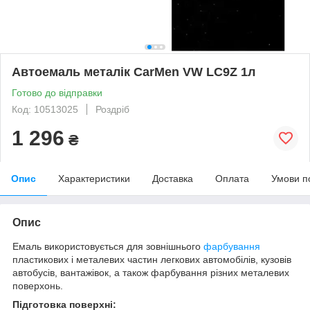
Автоемаль металік CarMen VW LC9Z 1л
Готово до відправки
Код: 10513025
Роздріб
1 296
₴
Опис
Характеристики
Доставка
Оплата
Умови п
Опис
Емаль використовується для зовнішнього
фарбування
пластикових і металевих частин легкових автомобілів, кузовів
автобусів, вантажівок, а також фарбування різних металевих
поверхонь.
Підготовка поверхні: