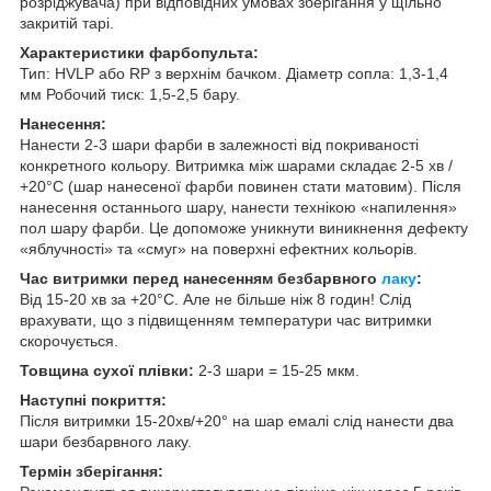
розріджувача) при відповідних умовах зберігання у щільно
закритій тарі.
Характеристики фарбопульта:
Тип: HVLP або RP з верхнім бачком. Діаметр сопла: 1,3-1,4
мм Робочий тиск: 1,5-2,5 бару.
Нанесення:
Нанести 2-3 шари фарби в залежності від покриваності
конкретного кольору. Витримка між шарами складає 2-5 хв /
+20°С (шар нанесеної фарби повинен стати матовим). Після
нанесення останнього шару, нанести технікою «напилення»
пол шару фарби. Це допоможе уникнути виникнення дефекту
«яблучності» та «смуг» на поверхні ефектних кольорів.
Час витримки перед нанесенням безбарвного
лаку
:
Від 15-20 хв за +20°С. Але не більше ніж 8 годин! Слід
врахувати, що з підвищенням температури час витримки
скорочується.
Товщина сухої плівки:
2-3 шари = 15-25 мкм.
Наступні покриття:
Після витримки 15-20хв/+20° на шар емалі слід нанести два
шари безбарвного лаку.
Термін зберігання: