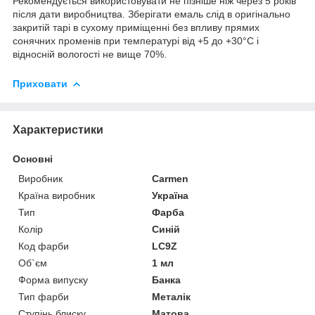
Рекомендується використовувати не пізніше ніж через 5 років
після дати виробництва. Зберігати емаль слід в оригінально
закритій тарі в сухому приміщенні без впливу прямих
сонячних променів при температурі від +5 до +30°С і
відносній вологості не вище 70%.
Приховати
Характеристики
Основні
Виробник
Carmen
Країна виробник
Україна
Тип
Фарба
Колір
Синій
Код фарби
LC9Z
Об`єм
1 мл
Форма випуску
Банка
Тип фарби
Металік
Ступінь блиску
Матова