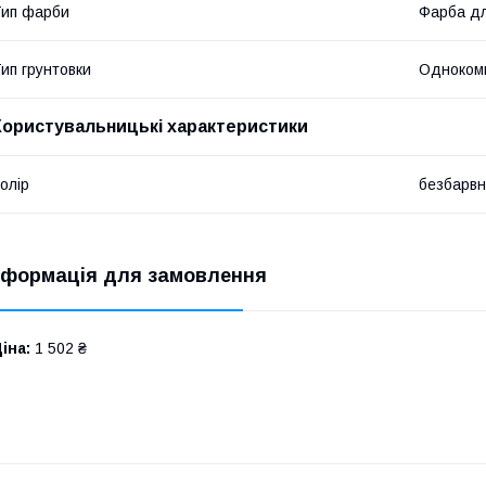
ип фарби
Фарба дл
ип грунтовки
Одноком
Користувальницькі характеристики
олір
безбарв
нформація для замовлення
іна:
1 502 ₴