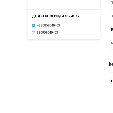
Т
Т
+380958649403
380958649403
К
І
Ц