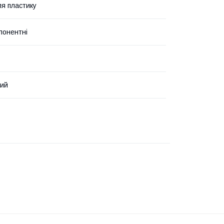
я пластику
понентні
ний