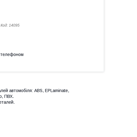
Код:
14095
а телефоном
лей автомобіля: ABS, EPLaminate,
о, ПВХ.
деталей.