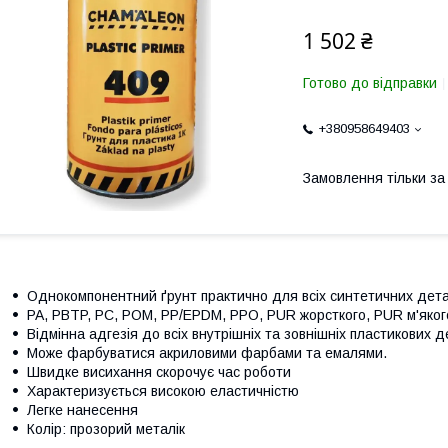
1 502 ₴
Готово до відправки
+380958649403
Замовлення тільки з
Однокомпонентний ґрунт практично для всіх синтетичних дета
PA, PBTP, PC, POM, PP/EPDM, PPO, PUR жорсткого, PUR м'яког
Відмінна адгезія до всіх внутрішніх та зовнішніх пластикових 
Може фарбуватися акриловими фарбами та емалями.
Швидке висихання скорочує час роботи
Характеризується високою еластичністю
Легке нанесення
Колір: прозорий металік