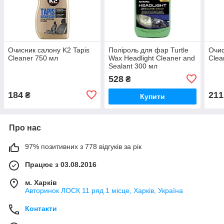
Очисник салону K2 Tapis
Поліроль для фар Turtle
Очис
Cleaner 750 мл
Wax Headlight Cleaner and
Clea
Sealant 300 мл
528
₴
184
211
₴
Купити
Про нас
97% позитивних з 778 відгуків за рік
Працює з 03.08.2016
м. Харків
Авторинок ЛОСК 11 ряд 1 місце, Харків, Україна
Контакти