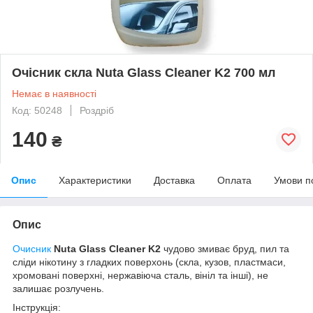
Очісник скла Nuta Glass Cleaner K2 700 мл
Немає в наявності
Код: 50248
Роздріб
140
₴
Опис
Характеристики
Доставка
Оплата
Умови п
Опис
Очисник
Nuta Glass Cleaner K2
чудово змиває бруд, пил та
сліди нікотину з гладких поверхонь (скла, кузов, пластмаси,
хромовані поверхні, нержавіюча сталь, вініл та інші), не
залишає розлучень.
Інструкція: