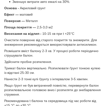
Зменшує витрати авто емалі на 30%.
Основа -
Акриловий грунт
Ефект —
матовий
Поверхня —
Металл
Площа покриття —
2,5-3,0 м2
Висихання на відлип -
10-15 хв при t +25°С
Очистити поверхню від старого покриття та знежирити. Для
знежирення рекомендується використовувати антисиликон.
Розмішати вміст балону 2-3 хв. У процесі роботи періодично
струшувати балон.
Здійснити пробне розпилення.
Тримат балон вертикально. Розпилювати ґрунт тонкою кулею
із відстані 25-30 см.
Нанести 2-3 тонкі кулі ґрунту з інтервалом 3-5 хвилин.
Якщо ґрунт не був витрачений повністю, перевернути балон
розпилювальною головкою вниз і розпиляти до знебарвлення
струменя.
Рекомендована t балона та середовища під час роботи від
+15 °C до +30 °C.