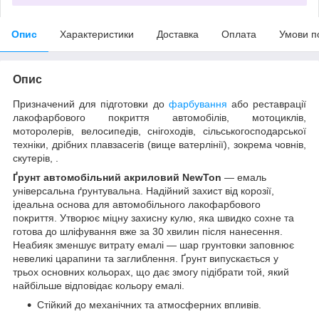
Опис
Характеристики
Доставка
Оплата
Умови п
Опис
Призначений для підготовки до
фарбування
або реставрації
лакофарбового покриття автомобілів, мотоциклів,
моторолерів, велосипедів, снігоходів, сільськогосподарської
техніки, дрібних плавзасегів (вище ватерлінії), зокрема човнів,
скутерів, .
Ґрунт автомобільний акриловий NewTon
— емаль
універсальна ґрунтувальна. Надійний захист від корозії,
ідеальна основа для автомобільного лакофарбового
покриття. Утворює міцну захисну кулю, яка швидко сохне та
готова до шліфування вже за 30 хвилин після нанесення.
Неабияк зменшує витрату емалі — шар грунтовки заповнює
невеликі царапини та заглиблення. Ґрунт випускається у
трьох основних кольорах, що дає змогу підібрати той, який
найбільше відповідає кольору емалі.
Стійкий до механічних та атмосферних впливів.