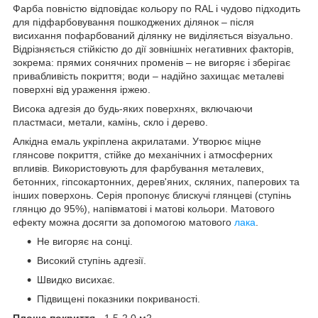
Фарба повністю відповідає кольору по RAL і чудово підходить
для підфарбовування пошкоджених ділянок – після
висихання пофарбований ділянку не виділяється візуально.
Відрізняється стійкістю до дії зовнішніх негативних факторів,
зокрема: прямих сонячних променів – не вигоряє і зберігає
привабливість покриття; води – надійно захищає металеві
поверхні від ураження іржею.
Висока адгезія до будь-яких поверхнях, включаючи
пластмаси, метали, камінь, скло і дерево.
Алкідна емаль укріплена акрилатами. Утворює міцне
глянсове покриття, стійке до механічних і атмосферних
впливів. Використовують для фарбування металевих,
бетонних, гіпсокартонних, дерев'яних, скляних, паперових та
інших поверхонь. Серія пропонує блискучі глянцеві (ступінь
глянцю до 95%), напівматові і матові кольори. Матового
ефекту можна досягти за допомогою матового
лака
.
Не вигоряє на сонці.
Високий ступінь адгезії.
Швидко висихає.
Підвищені показники покриваності.
Площа покриття
- 1,5-2,0 м2