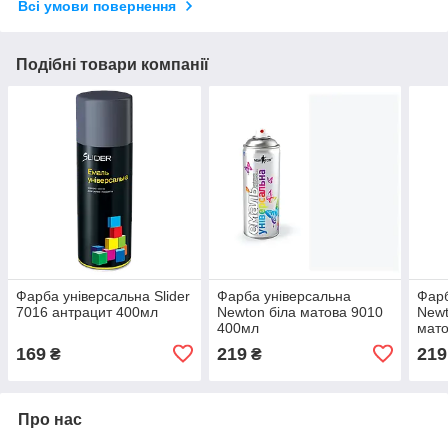
Всі умови повернення
Подібні товари компанії
Фарба універсальна Slider
Фарба універсальна
Фарб
7016 антрацит 400мл
Newton біла матова 9010
Newt
400мл
мато
169
219
219
₴
₴
Про нас