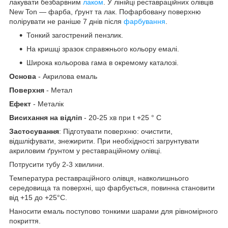
лакувати безбарвним
лаком
. У лінійці реставраційних олівців
New Ton — фарба, ґрунт та лак. Пофарбовану поверхню
полірувати не раніше 7 днів після
фарбування
.
Тонкий загострений пензлик.
На кришці зразок справжнього кольору емалі.
Широка кольорова гама в окремому каталозі.
Основа
- Акрилова емаль
Поверхня
- Метал
Ефект
- Металік
Висихання на відліп
- 20-25 хв при t +25 ° С
Застосування
: Підготувати поверхню: очистити,
відшліфувати, знежирити. При необхідності загрунтувати
акриловим ґрунтом у реставраційному олівці.
Потрусити тубу 2-3 хвилини.
Температура реставраційного олівця, навколишнього
середовища та поверхні, що фарбується, повинна становити
від +15 до +25°С.
Наносити емаль поступово тонкими шарами для рівномірного
покриття.