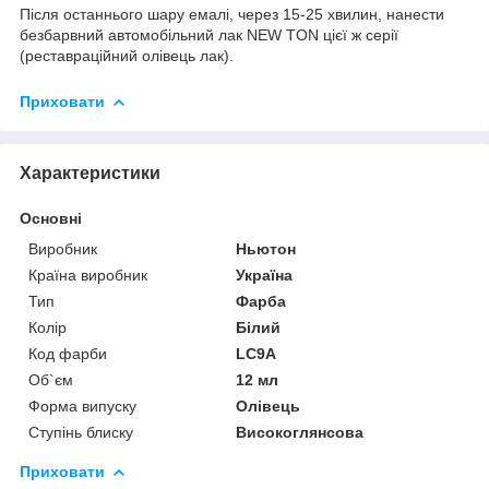
Після останнього шару емалі, через 15-25 хвилин, нанести
безбарвний автомобільний лак NEW TON цієї ж серії
(реставраційний олівець лак).
Приховати
Характеристики
Основні
Виробник
Ньютон
Країна виробник
Україна
Тип
Фарба
Колір
Білий
Код фарби
LC9A
Об`єм
12 мл
Форма випуску
Олівець
Ступінь блиску
Високоглянсова
Приховати