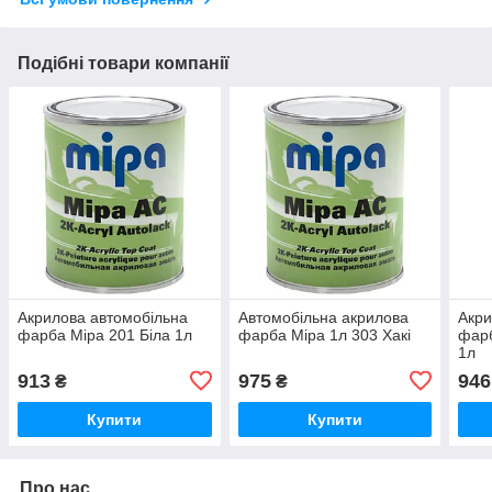
Подібні товари компанії
Акрилова автомобільна
Автомобільна акрилова
Акри
фарба Mipa 201 Біла 1л
фарба Mipa 1л 303 Хакі
фарб
1л
913
975
946
₴
₴
Купити
Купити
Про нас