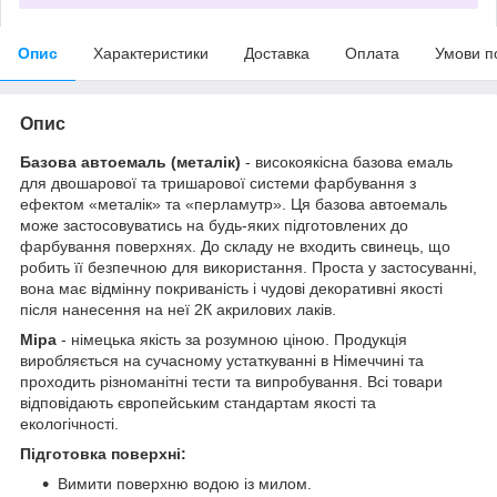
Опис
Характеристики
Доставка
Оплата
Умови п
Опис
Базова автоемаль (металік)
- високоякісна базова емаль
для двошарової та тришарової системи фарбування з
ефектом «металік» та «перламутр». Ця базова автоемаль
може застосовуватись на будь-яких підготовлених до
фарбування поверхнях. До складу не входить свинець, що
робить її безпечною для використання. Проста у застосуванні,
вона має відмінну покриваність і чудові декоративні якості
після нанесення на неї 2К акрилових лаків.
Mipa
- німецька якість за розумною ціною. Продукція
виробляється на сучасному устаткуванні в Німеччині та
проходить різноманітні тести та випробування. Всі товари
відповідають європейським стандартам якості та
екологічності.
Підготовка поверхні:
Вимити поверхню водою із милом.